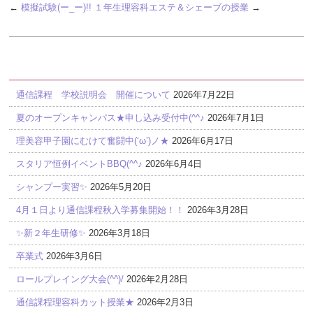
←
模擬試験(ー_ー)!!
１年生理容科エステ＆シェーブの授業
→
最近の投稿
通信課程 学校説明会 開催について
2026年7月22日
夏のオープンキャンパス★申し込み受付中(^^♪
2026年7月1日
理美容甲子園にむけて奮闘中(‘ω’)ノ★
2026年6月17日
スタリア恒例イベントBBQ(^^♪
2026年6月4日
シャンプー実習✨
2026年5月20日
4月１日より通信課程秋入学募集開始！！
2026年3月28日
✨新２年生研修✨
2026年3月18日
卒業式
2026年3月6日
ロールプレイング大会(^^)/
2026年2月28日
通信課程理容科カット授業★
2026年2月3日