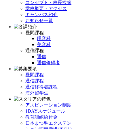
コンセプト・校長挨拶
学校概要・アクセス
キャンパス紹介
お知らせ一覧
昼間課程
理容科
美容科
通信課程
通信
通信修得者
昼間課程
通信課程
通信修得者課程
海外留学生
アスピレーション制度
1DAYスケジュール
教育訓練給付金
日本まつ毛エクステン