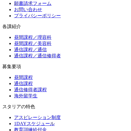
願書請求フォーム
お問い合わせ
プライバシーポリシー
各課紹介
昼間課程／理容科
昼間課程／美容科
通信課程／通信
通信課程／通信修得者
募集要項
昼間課程
通信課程
通信修得者課程
海外留学生
スタリアの特色
アスピレーション制度
1DAYスケジュール
教育訓練給付金