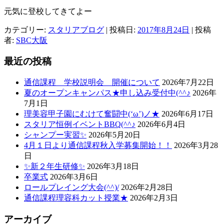
元気に登校してきてよー
カテゴリー:
スタリアブログ
| 投稿日:
2017年8月24日
|
投稿
者:
SBC大阪
最近の投稿
通信課程 学校説明会 開催について
2026年7月22日
夏のオープンキャンパス★申し込み受付中(^^♪
2026年
7月1日
理美容甲子園にむけて奮闘中(‘ω’)ノ★
2026年6月17日
スタリア恒例イベントBBQ(^^♪
2026年6月4日
シャンプー実習✨
2026年5月20日
4月１日より通信課程秋入学募集開始！！
2026年3月28
日
✨新２年生研修✨
2026年3月18日
卒業式
2026年3月6日
ロールプレイング大会(^^)/
2026年2月28日
通信課程理容科カット授業★
2026年2月3日
アーカイブ