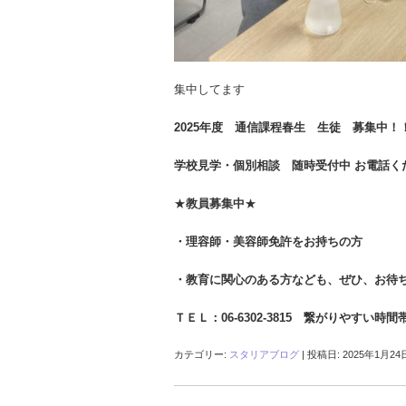
集中してます
2025年度 通信課程春生 生徒 募集中！
学校見学・個別相談 随時受付中 お電話く
★
教員募集中
★
・理容師・美容師
免許をお持ちの方
・教育に関心のある方なども、
ぜひ、お待
ＴＥＬ：06-6302-3815 繋がりやすい時間
カテゴリー:
スタリアブログ
| 投稿日:
2025年1月24