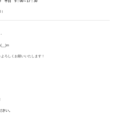
帯 平日 9：00～17：30
日
|
・
__)m
をよろしくお願いいたします！
！
ださい。