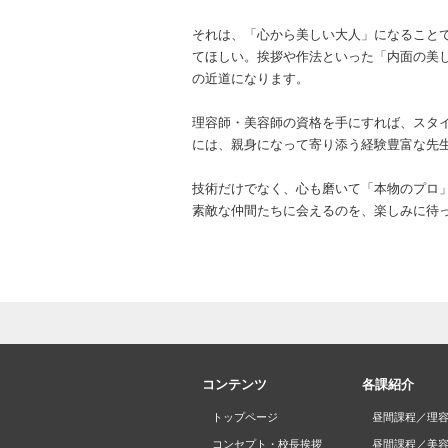
それは、「心から美しい大人」になること
てほしい。挨拶や作法といった「内面の美
の近道になります。
理容師・美容師の資格を手にすれば、スタ
には、親身になって寄り添う経験豊富な先
技術だけでなく、心も磨いて「本物のプロ
素敵な仲間たちに会えるのを、楽しみに待
コンテンツ
各課紹介
トップページ
昼間課程／理
コンセプト・校長挨拶
昼間課程／美