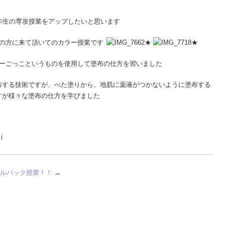
年生の専攻授業をアップしたいと思います
ーの方に来て頂いてのカラー授業です
ラーごっこというものを使用して塗布の仕方を習いました
布する技術ですが、べた塗りから、地肌に薬液がつかないように塗布する
すが様々な塗布の仕方を学びました
|
ャルパック授業！！
→