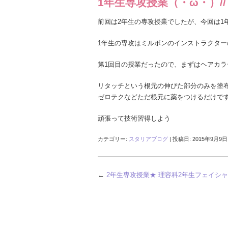
1年生専攻授業（・ω・）//
前回は2年生の専攻授業でしたが、今回は1
1年生の専攻はミルボンのインストラクタ
第1回目の授業だったので、まずはヘアカ
リタッチという根元の伸びた部分のみを塗
ゼロテクなどただ根元に薬をつけるだけで
頑張って技術習得しよう
カテゴリー:
スタリアブログ
| 投稿日:
2015年9月9日
←
2年生専攻授業★
理容科2年生フェイシ