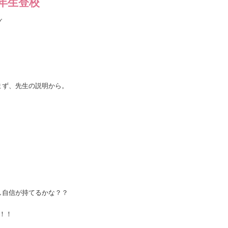
年生登校
グ
まず、先生の説明から。
。
し自信が持てるかな？？
！！