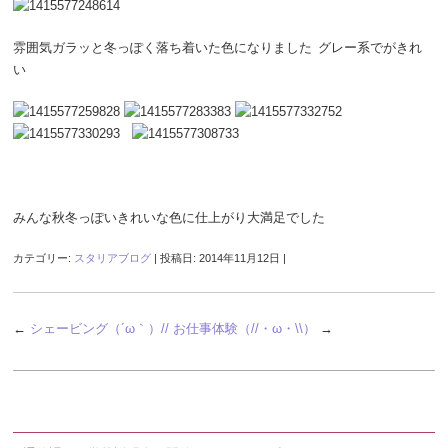
雰囲気ガラッと冬っぽく落ち着いた色になりました
グレー系でがきれ
い
みんな秋冬っぽいきれいな色に仕上がり大満足でした
カテゴリー:
スタリアブログ
| 投稿日:
2014年11月12日
|
←
シェービング（´ω｀）//
お仕事体験（//・ω・\\）
→
最近の投稿