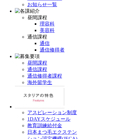
お知らせ一覧
昼間課程
理容科
美容科
通信課程
通信
通信修得者
昼間課程
通信課程
通信修得者課程
海外留学生
アスピレーション制度
1DAYスケジュール
教育訓練給付金
日本まつ毛エクステン
ション認定機構(JECA)